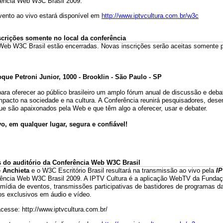
rência Web W3C Brasil 2009.
ento ao vivo estará disponível em
http://www.iptvcultura.com.br/w3c
scrições somente no local da conferência
a Web W3C Brasil estão encerradas. Novas inscrições serão aceitas somente 
ue Petroni Junior, 1000 - Brooklin - São Paulo - SP
ara oferecer ao público brasileiro um amplo fórum anual de discussão e deb
mpacto na sociedade e na cultura. A Conferência reunirá pesquisadores, dese
que são apaixonados pela Web e que têm algo a oferecer, usar e debater.
o, em qualquer lugar, segura e confiável!
is do auditório da Conferência Web W3C Brasil
 Anchieta
e o W3C Escritório Brasil resultará na transmissão ao vivo pela
IP
erência Web W3C Brasil 2009. A IPTV Cultura é a aplicação WebTV da Fundaç
mídia de eventos, transmissões participativas de bastidores de programas d
os exclusivos em áudio e vídeo.
esse: http://www.iptvcultura.com.br/