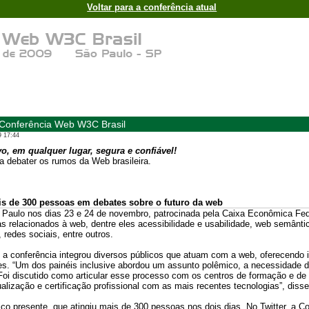
Voltar para a conferência atual
Conferência Web W3C Brasil
9 17:44
o, em qualquer lugar, segura e confiável!
 debater os rumos da Web brasileira.
s de 300 pessoas em debates sobre o futuro da web
Paulo nos dias 23 e 24 de novembro, patrocinada pela Caixa Econômica Fede
mas relacionados à web, dentre eles acessibilidade e usabilidade, web semân
 redes sociais, entre outros.
, a conferência integrou diversos públicos que atuam com a web, oferecendo
es. “Um dos painéis inclusive abordou um assunto polêmico, a necessidade d
 Foi discutido como articular esse processo com os centros de formação e de
alização e certificação profissional com as mais recentes tecnologias”, disse
ico presente, que atingiu mais de 300 pessoas nos dois dias. No Twitter, a C