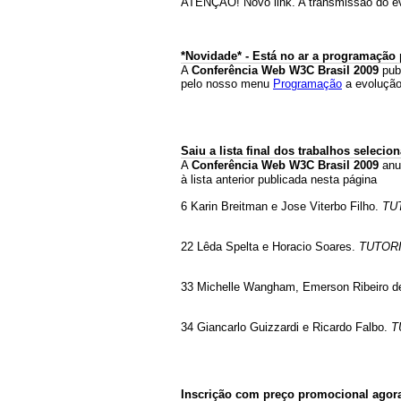
ATENÇÃO! Novo link. A transmissão do ev
*Novidade* - Está no ar a programação 
A
Conferência Web W3C Brasil 2009
pub
pelo nosso menu
Programação
a evolução
Saiu a lista final dos trabalhos selecio
A
Conferência Web W3C Brasil 2009
anu
à lista anterior publicada nesta página
6 Karin Breitman e Jose Viterbo Filho.
TU
22 Lêda Spelta e Horacio Soares.
TUTORIA
33 Michelle Wangham, Emerson Ribeiro de
34 Giancarlo Guizzardi e Ricardo Falbo.
T
Inscrição com preço promocional agora 