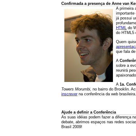
Confirmada a presença de Anne van K
A primeira 
importante
já possui 
profundame
HTML
do W
do HTML5 d
Quem quise
apresentaç
que fala de
A
Conferê
sobre a ev
reunirá pes
apaixonados
A
1a. Conf
Towers Morumbi,
no bairro do Brooklin. A
inscrever
na conferência da web brasileira
Ajude a definir a Conferência
As suas idéias podem fazer a diferença n
debate, abrimos espaços nas redes socias
Brasil 2009!