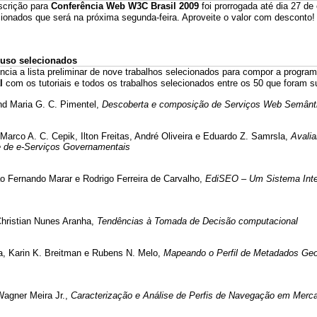
nscrição para
Conferência Web W3C Brasil 2009
foi prorrogada até dia 27 de
ecionados que será na próxima segunda-feira. Aproveite o valor com desconto!
e uso selecionados
ncia a lista preliminar de nove trabalhos selecionados para compor a progra
l
com os tutoriais e todos os trabalhos selecionados entre os 50 que foram 
nd Maria G. C. Pimentel,
Descoberta e composição de Serviços Web Semântic
arco A. C. Cepik, Ilton Freitas, André Oliveira e Eduardo Z. Samrsla,
Avali
de de e-Serviços Governamentais
o Fernando Marar e Rodrigo Ferreira de Carvalho,
EdiSEO – Um Sistema Intel
Christian Nunes Aranha,
Tendências à Tomada de Decisão computacional
a, Karin K. Breitman e Rubens N. Melo,
Mapeando o Perfil de Metadados Geoe
Wagner Meira Jr.,
Caracterização e Análise de Perfis de Navegação em Merca