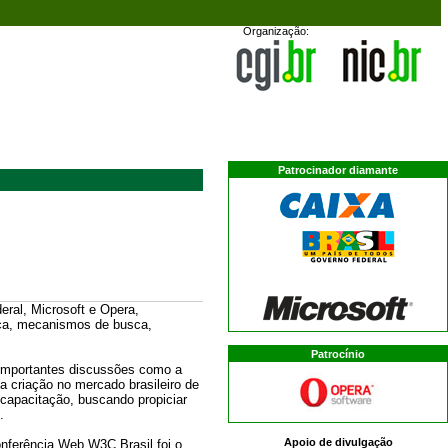
Organização:
Patrocinador diamante
ral, Microsoft e Opera,
tica, mecanismos de busca,
Patrocínio
 importantes discussões como a
a criação no mercado brasileiro de
 capacitação, buscando propiciar
.
Apoio de divulgação
onferência Web W3C Brasil foi o