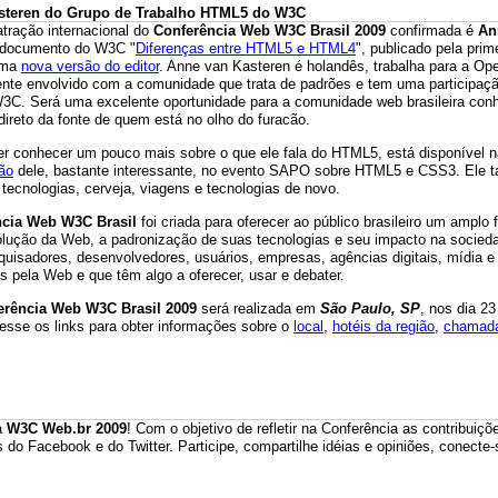
esteren do Grupo de Trabalho HTML5 do W3C
atração internacional do
Conferência Web W3C Brasil
2009
confirmada é
An
 documento do W3C "
Diferenças entre HTML5 e HTML4
", publicado pela pri
uma
nova versão do editor
. Anne van Kasteren é holandês, trabalha para a Op
nte envolvido com a comunidade que trata de padrões e tem uma participaç
3C. Será uma excelente oportunidade para a comunidade web brasileira con
ireto da fonte de quem está no olho do furacão.
r conhecer um pouco mais sobre o que ele fala do HTML5, está disponível n
ão
dele, bastante interessante, no evento SAPO sobre HTML5 e CSS3. Ele
 tecnologias, cerveja, viagens e tecnologias de novo.
ncia Web W3C Brasil
foi criada para oferecer ao público brasileiro um amplo
olução da Web, a padronização de suas tecnologias e seu impacto na socieda
quisadores, desenvolvedores, usuários, empresas, agências digitais, mídia 
 pela Web e que têm algo a oferecer, usar e debater.
erência Web W3C Brasil
2009
será realizada em
São Paulo, SP
, nos dia 2
cesse os links para obter informações sobre o
local
,
hotéis da região
,
chamada
.
a
W3C Web.br 2009
! Com o objetivo de refletir na Conferência as contribui
 do Facebook e do Twitter. Participe, compartilhe idéias e opiniões, conect