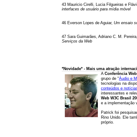
43 Mauricio Cirelli, Lucia Filgueiras e Fl
interfaces de usuário para mídia móvel
46 Everson Lopes de Aguiar,
Um ensaio so
47 Sara Guimarães, Adriano C. M. Pereira,
Serviços da Web
*Novidade* - Mais uma atração internac
A
Conferência Web
grupo de "
Áudio e M
tecnologias na disp
conteúdos e notícias
interessantes e rel
Web W3C Brasil 2
e a implementação v
Patrick foi pesquis
Rino Unido. Ele ta
próprio.