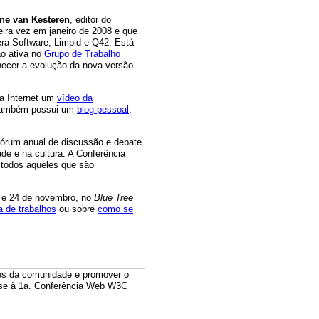
ne van Kesteren
, editor do
meira vez em janeiro de 2008 e que
era Software, Limpid e Q42. Está
ão ativa no
Grupo de Trabalho
hecer a evolução da nova versão
a Internet um
vídeo da
 também possui um
blog pessoal
,
 fórum anual de discussão e debate
de e na cultura. A Conferência
e todos aqueles que são
3 e 24 de novembro, no
Blue Tree
 de trabalhos
ou sobre
como se
ções da comunidade e promover o
e-se à 1a. Conferência Web W3C