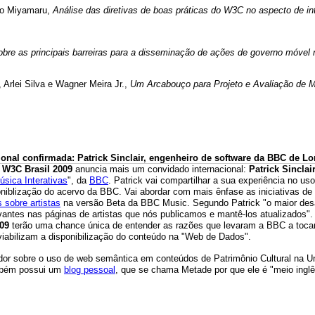
ávio Miyamaru,
Análise das diretivas de boas práticas do W3C no aspecto de 
bre as principais barreiras para a disseminação de ações de governo móvel n
 Arlei Silva e Wagner Meira Jr.,
Um Arcabouço para Projeto e Avaliação de M
ional confirmada: Patrick Sinclair, engenheiro de software da BBC de L
 W3C Brasil 2009
anuncia mais um convidado internacional:
Patrick Sinclai
úsica Interativas
", da
BBC
. Patrick vai compartilhar a sua experiência no u
oniblização do acervo da BBC. Vai abordar com mais ênfase as iniciativas de 
 sobre artistas
na versão Beta da BBC Music. Segundo Patrick "o maior desaf
evantes nas páginas de artistas que nós publicamos e mantê-los atualizados".
009
terão uma chance única de entender as razões que levaram a BBC a toca
iabilizam a disponibilização do conteúdo na "Web de Dados".
ador sobre o uso de web semântica em conteúdos de Patrimônio Cultural na 
mbém possui um
blog pessoal
, que se chama Metade por que ele é "meio ingl