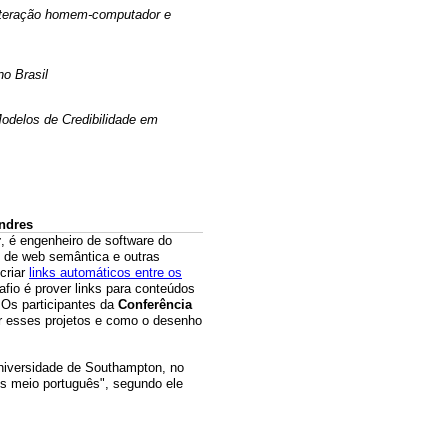
interação homem-computador e
o Brasil
odelos de Credibilidade em
ondres
r
, é engenheiro de software do
so de web semântica e outras
criar
links automáticos entre os
io é prover links para conteúdos
 Os participantes da
Conferência
r esses projetos e como o desenho
Universidade de Southampton, no
ês meio português", segundo ele