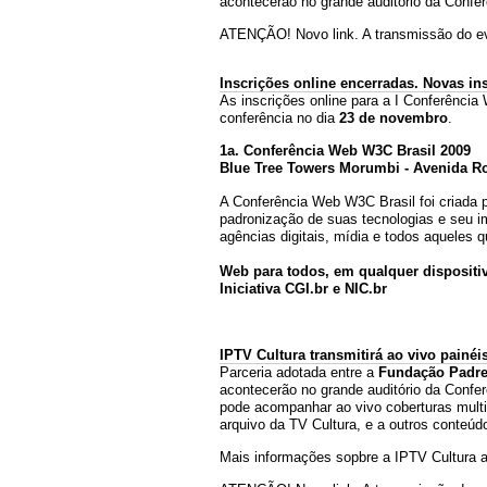
acontecerão no grande auditório da Confe
ATENÇÃO! Novo link. A transmissão do ev
Inscrições online encerradas. Novas in
As inscrições online para a I Conferênci
conferência no dia
23 de novembro
.
1a. Conferência Web W3C Brasil 2009
Blue Tree Towers Morumbi - Avenida Roq
A Conferência Web W3C Brasil foi criada p
padronização de suas tecnologias e seu i
agências digitais, mídia e todos aqueles 
Web para todos, em qualquer dispositiv
Iniciativa CGI.br e NIC.br
IPTV Cultura transmitirá ao vivo painé
Parceria adotada entre a
Fundação Padre
acontecerão no grande auditório da Conf
pode acompanhar ao vivo coberturas multi
arquivo da TV Cultura, e a outros conteúd
Mais informações sopbre a IPTV Cultura ac