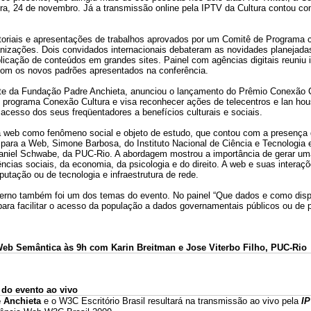
ira, 24 de novembro. Já a transmissão online pela IPTV da Cultura contou c
tutoriais e apresentações de trabalhos aprovados por um Comitê de Programa 
nizações. Dois convidados internacionais debateram as novidades planejad
cação de conteúdos em grandes sites. Painel com agências digitais reuniu 
com os novos padrões apresentados na conferência.
te da Fundação Padre Anchieta, anunciou o lançamento do Prêmio Conexão Cu
 programa Conexão Cultura e visa reconhecer ações de telecentros e lan ho
o acesso dos seus freqüentadores a benefícios culturais e sociais.
 a web como fenômeno social e objeto de estudo, que contou com a presença
a para a Web, Simone Barbosa, do Instituto Nacional de Ciência e Tecnologia
niel Schwabe, da PUC-Rio. A abordagem mostrou a importância de gerar uma
ncias sociais, da economia, da psicologia e do direito. A web e suas interaçõ
tação ou de tecnologia e infraestrutura de rede.
verno também foi um dos temas do evento. No painel “Que dados e como dispon
ara facilitar o acesso da população a dados governamentais públicos ou de 
.
Web Semântica às 9h com Karin Breitman e Jose Viterbo Filho, PUC-Rio
do evento ao vivo
 Anchieta
e o W3C Escritório Brasil resultará na transmissão ao vivo pela
IP