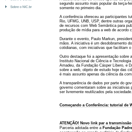
segundo assunto mais popular da terça-fe
Sobre o NIC.br
somente no primeiro dia.
A conferência ofereceu ao participantes 
Rio, UFMG, UNB, USP, dentre outras orga
de recursos com Web Semântica para publi
produção de mídia para a web de acordo 
Durante o evento, Paulo Markun, presiden
mãos. A iniciativa é um desdobramento do
cotidianas, com iniciativas que facilitam 
Outro destaque foi a apresentação sobre
Instituto Nacional de Ciência e Tecnologi
Amadeu, da Fundação Cásper Líbero, e Da
sobre a web, objeto de estudo hoje das ciê
é mais assunto apenas da ciência da compu
A transparência de dados por parte do go
governo comentaram sobre as iniciativas p
ser livremente reutilizados pela sociedade
Começando a Conferência: tutorial de 
ATENÇÃO! Novo link par a transmissão 
Parceria adotada entre a
Fundação Padre