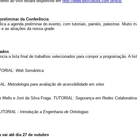
ento ao vivo estará disponível em
http://www.iptvcultura.com.br/w3c
preliminar da Conferência
lica a agenda preliminar do evento, com tutoriais, painéis, palestras. Muito 
 e as atrações da nossa grade.
nados
ncia a lista final de trabalhos selecionados para compor a programação. A lis
TORIAL: Web Semântica
L: Metodologia para avaliação de acessibilidade em sites
 Mello e Joni da Silva Fraga.
TUTORIAL: Segurança em Redes Colaborativa
UTORIAL - Introdução a Engenharia de Ontologias
vai até dia 27 de outubro