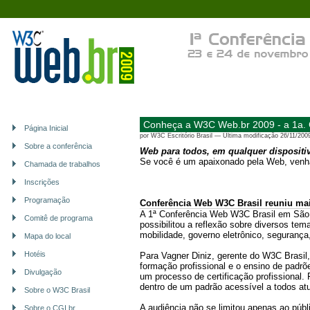
Conheça a W3C Web.br 2009 - a 1a. 
Página Inicial
por
W3C Escritório Brasil
—
Última modificação
26/11/200
Sobre a conferência
Web para todos, em qualquer dispositiv
Se você é um apaixonado pela Web, venha
Chamada de trabalhos
Inscrições
Programação
Conferência Web W3C Brasil reuniu mai
A 1ª Conferência Web W3C Brasil em São 
Comitê de programa
possibilitou a reflexão sobre diversos te
mobilidade, governo eletrônico, segurança,
Mapa do local
Hotéis
Para Vagner Diniz, gerente do W3C Brasil
formação profissional e o ensino de padrõ
Divulgação
um processo de certificação profissional.
dentro de um padrão acessível a todos atu
Sobre o W3C Brasil
A audiência não se limitou apenas ao públ
Sobre o CGI.br