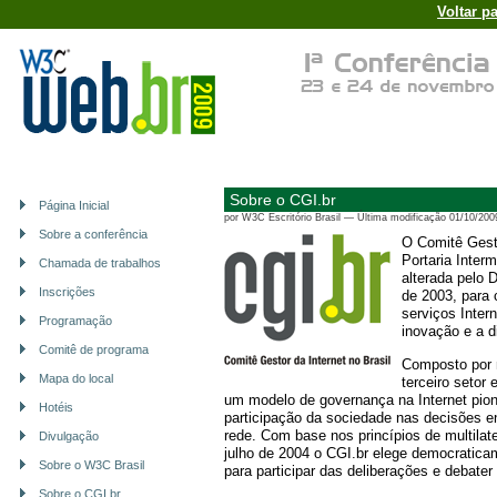
Voltar p
Sobre o CGI.br
Página Inicial
por
W3C Escritório Brasil
—
Última modificação
01/10/200
Sobre a conferência
O Comitê Gestor
Portaria Interm
Chamada de trabalhos
alterada pelo 
Inscrições
de 2003, para c
serviços Inter
Programação
inovação e a d
Comitê de programa
Composto por 
Mapa do local
terceiro setor
um modelo de governança na Internet pione
Hotéis
participação da sociedade nas decisões e
rede. Com base nos princípios de multilat
Divulgação
julho de 2004 o CGI.br elege democratica
Sobre o W3C Brasil
para participar das deliberações e debater 
Sobre o CGI.br