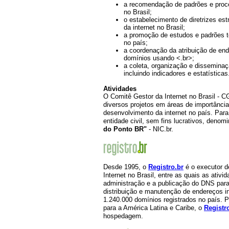
a recomendação de padrões e proce
no Brasil;
o estabelecimento de diretrizes es
da internet no Brasil;
a promoção de estudos e padrões t
no país;
a coordenação da atribuição de end
domínios usando <.br>;
a coleta, organização e disseminaç
incluindo indicadores e estatísticas
Atividades
O Comitê Gestor da Internet no Brasil - 
diversos projetos em áreas de importânci
desenvolvimento da internet no país. Para
entidade civil, sem fins lucrativos, deno
do Ponto BR"
- NIC.br.
Desde 1995, o
Registro.br
é o executor d
Internet no Brasil, entre as quais as ativ
administração e a publicação do DNS para
distribuição e manutenção de endereços in
1.240.000 domínios registrados no país. 
para a América Latina e Caribe, o
Registr
hospedagem.