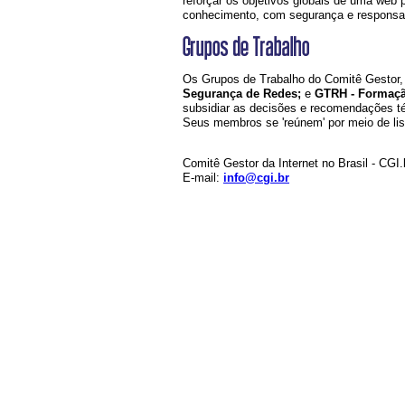
reforçar os objetivos globais de uma web 
conhecimento, com segurança e responsab
Os Grupos de Trabalho do Comitê Gestor
Segurança de Redes;
e
GTRH - Formaç
subsidiar as decisões e recomendações téc
Seus membros se 'reúnem' por meio de lis
Comitê Gestor da Internet no Brasil - CGI.
E-mail:
info@cgi.br