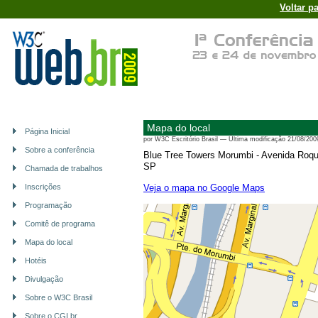
Voltar p
Mapa do local
Página Inicial
por
W3C Escritório Brasil
—
Última modificação
21/08/200
Sobre a conferência
Blue Tree Towers Morumbi - Avenida Roque 
SP
Chamada de trabalhos
Inscrições
Veja o mapa no Google Maps
Programação
Comitê de programa
Mapa do local
Hotéis
Divulgação
Sobre o W3C Brasil
Sobre o CGI.br