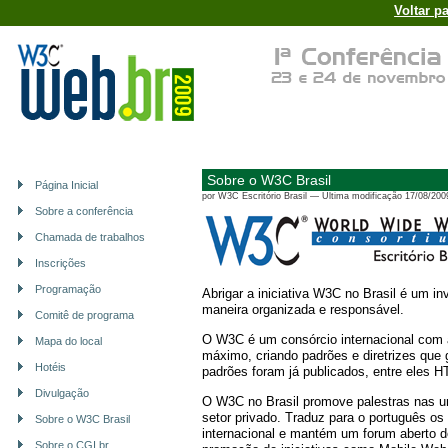
Voltar p
Sobre o W3C Brasil
Página Inicial
por
W3C Escritório Brasil
—
Última modificação
17/08/200
Sobre a conferência
Chamada de trabalhos
Inscrições
Programação
Abrigar a iniciativa W3C no Brasil é um i
maneira organizada e responsável.
Comitê de programa
O W3C é um consórcio internacional com 
Mapa do local
máximo, criando padrões e diretrizes que
Hotéis
padrões foram já publicados, entre ele
Divulgação
O W3C no Brasil promove palestras nas un
setor privado. Traduz para o português o
Sobre o W3C Brasil
internacional e mantém um forum aberto d
Sobre o CGI.br