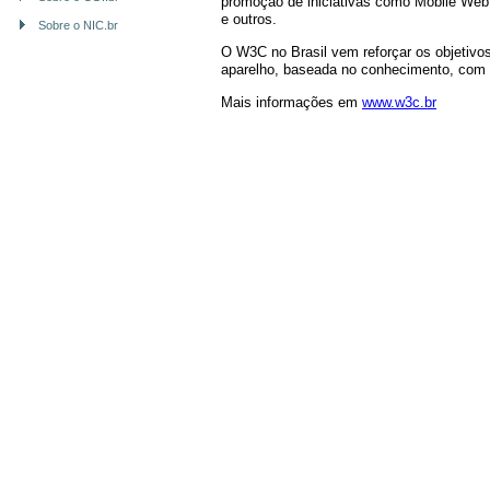
promoção de iniciativas como Mobile Web
e outros.
Sobre o NIC.br
O W3C no Brasil vem reforçar os objetivo
aparelho, baseada no conhecimento, com 
Mais informações em
www.w3c.br